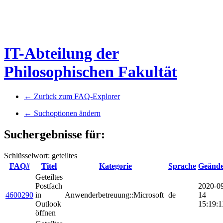
IT-Abteilung der
Philosophischen Fakultät
← Zurück zum FAQ-Explorer
← Suchoptionen ändern
Suchergebnisse für:
Schlüsselwort: geteiltes
FAQ#
Titel
Kategorie
Sprache
Geände
Geteiltes
Postfach
2020-0
4600290
in
Anwenderbetreuung::Microsoft
de
14
Outlook
15:19:1
öffnen