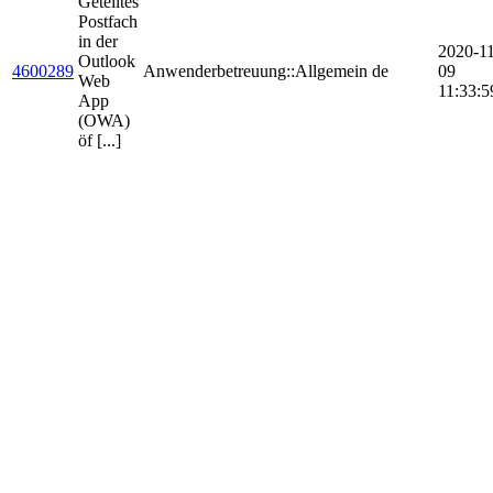
Geteiltes
Postfach
in der
2020-11
Outlook
4600289
Anwenderbetreuung::Allgemein
de
09
Web
11:33:5
App
(OWA)
öf [...]