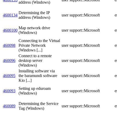
address (Windows)
Determining the IP
4600134
user support::Microsoft
e
address (Windows)
Map network drive
4600100
user support::Microsoft
e
(Windows)
Connecting to the Virtual
460098
Private Network
user support::Microsoft
e
(Windows [...]
Connect to a remote
460096
desktop server
user support::Microsoft
e
(Windows)
Installing software via
460095
the baramundi software
user support::Microsoft
e
Kio [...]
Setting up eduroam
460093
user support::Microsoft
e
(Windows)
Determining the Service
460089
user support::Microsoft
e
Tag (Windows)