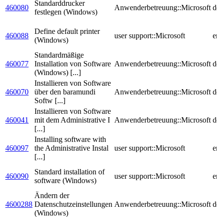
Standarddrucker
460080
Anwenderbetreuung::Microsoft
d
festlegen (Windows)
Define default printer
460088
user support::Microsoft
e
(Windows)
Standardmäßige
460077
Installation von Software
Anwenderbetreuung::Microsoft
d
(Windows) [...]
Installieren von Software
460070
über den baramundi
Anwenderbetreuung::Microsoft
d
Softw [...]
Installieren von Software
460041
mit dem Administrative I
Anwenderbetreuung::Microsoft
d
[...]
Installing software with
460097
the Administrative Instal
user support::Microsoft
e
[...]
Standard installation of
460090
user support::Microsoft
e
software (Windows)
Ändern der
4600288
Datenschutzeinstellungen
Anwenderbetreuung::Microsoft
d
(Windows)