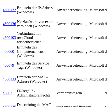
Ermitteln der IP-Adresse
4600132
Anwenderbetreuung::Microsoft
d
(Windows)
Netzlaufwerk von extern
4600136
Anwenderbetreuung::Microsoft
d
verbinden (Windows)
Verbindung mit
4600193
ownCloud
Anwenderbetreuung::Microsoft
d
wiederherstellen
Ermitteln des
460060
Computernamens
Anwenderbetreuung::Microsoft
d
(Windows)
Ermitteln des Service
460079
Anwenderbetreuung::Microsoft
d
Tags (Windows)
Ermitteln der MAC-
4600133
Anwenderbetreuung::Microsoft
d
Adresse (Windows)
IT-Regel 3 -
46003
Verfahrensregeln
d
Administratorenrechte
Determining the MAC
4600135
user support::Microsoft
e