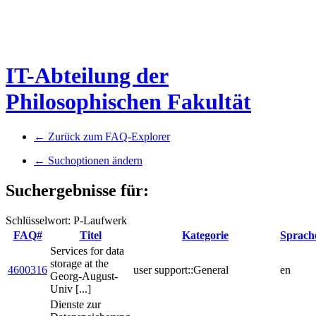
IT-Abteilung der
Philosophischen Fakultät
← Zurück zum FAQ-Explorer
← Suchoptionen ändern
Suchergebnisse für:
Schlüsselwort: P-Laufwerk
FAQ#
Titel
Kategorie
Sprach
Services for data
storage at the
4600316
user support::General
en
Georg-August-
Univ [...]
Dienste zur