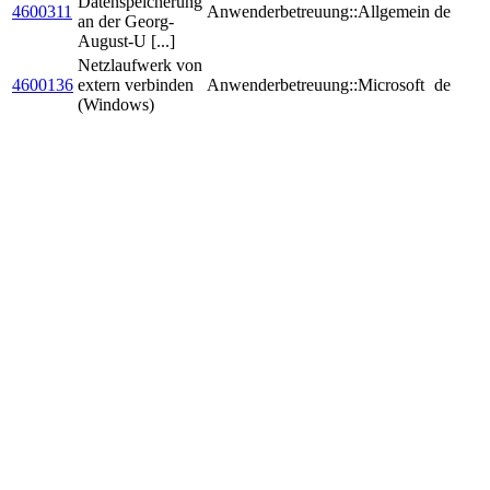
Datenspeicherung
4600311
Anwenderbetreuung::Allgemein
de
an der Georg-
August-U [...]
Netzlaufwerk von
4600136
extern verbinden
Anwenderbetreuung::Microsoft
de
(Windows)