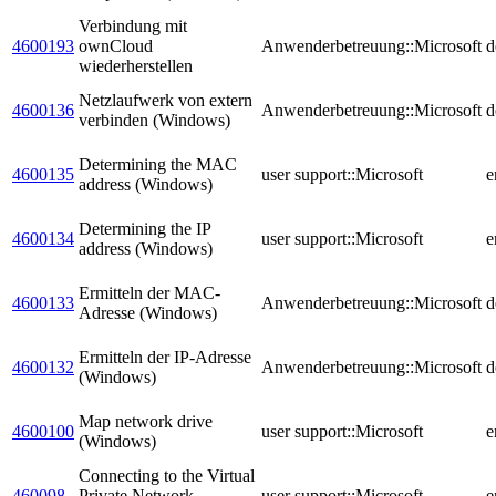
Verbindung mit
4600193
ownCloud
Anwenderbetreuung::Microsoft
d
wiederherstellen
Netzlaufwerk von extern
4600136
Anwenderbetreuung::Microsoft
d
verbinden (Windows)
Determining the MAC
4600135
user support::Microsoft
e
address (Windows)
Determining the IP
4600134
user support::Microsoft
e
address (Windows)
Ermitteln der MAC-
4600133
Anwenderbetreuung::Microsoft
d
Adresse (Windows)
Ermitteln der IP-Adresse
4600132
Anwenderbetreuung::Microsoft
d
(Windows)
Map network drive
4600100
user support::Microsoft
e
(Windows)
Connecting to the Virtual
460098
Private Network
user support::Microsoft
e