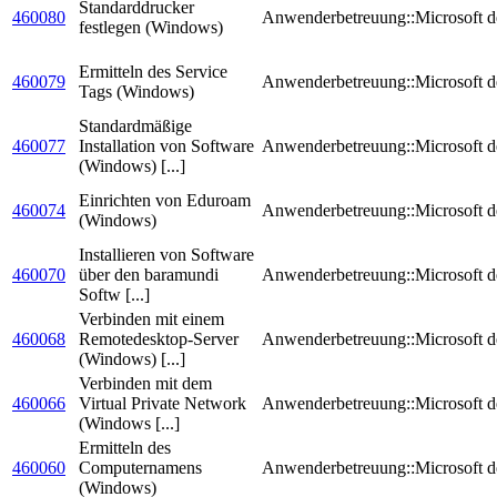
Standarddrucker
460080
Anwenderbetreuung::Microsoft
d
festlegen (Windows)
Ermitteln des Service
460079
Anwenderbetreuung::Microsoft
d
Tags (Windows)
Standardmäßige
460077
Installation von Software
Anwenderbetreuung::Microsoft
d
(Windows) [...]
Einrichten von Eduroam
460074
Anwenderbetreuung::Microsoft
d
(Windows)
Installieren von Software
460070
über den baramundi
Anwenderbetreuung::Microsoft
d
Softw [...]
Verbinden mit einem
460068
Remotedesktop-Server
Anwenderbetreuung::Microsoft
d
(Windows) [...]
Verbinden mit dem
460066
Virtual Private Network
Anwenderbetreuung::Microsoft
d
(Windows [...]
Ermitteln des
460060
Computernamens
Anwenderbetreuung::Microsoft
d
(Windows)