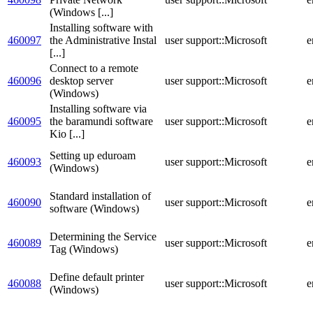
(Windows [...]
Installing software with
460097
the Administrative Instal
user support::Microsoft
e
[...]
Connect to a remote
460096
desktop server
user support::Microsoft
e
(Windows)
Installing software via
460095
the baramundi software
user support::Microsoft
e
Kio [...]
Setting up eduroam
460093
user support::Microsoft
e
(Windows)
Standard installation of
460090
user support::Microsoft
e
software (Windows)
Determining the Service
460089
user support::Microsoft
e
Tag (Windows)
Define default printer
460088
user support::Microsoft
e
(Windows)